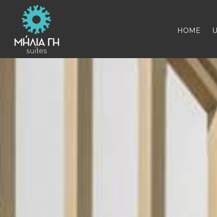
HOME
U