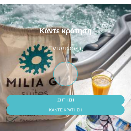
Κάντε κράτηση
Εντυπώσεις
ΖΉΤΗΣΗ
ΚΆΝΤΕ ΚΡΆΤΗΣΗ