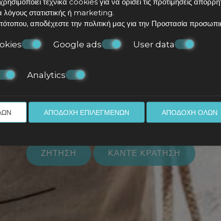
χρησιμοποιεί τεχνικά cookies για να ορίσει τις προτιμήσεις απορρή
α λόγους στατιστικής ή marketing.
Εντυπώσεις
τότοπου, αποδέχεστε την πολιτική μας για την
Προστασία προσωπι
okies
Google ads
User data
Analytics
ΛΩΝ
ΑΠΟΔΟΧΉ ΕΠΙΛΕΓΜΈΝΩΝ
ΑΠΟΔΟΧΉ ΌΛΩΝ
ΖΉΤΗΣΗ
ΚΆΝΤΕ ΚΡΆΤΗΣΗ