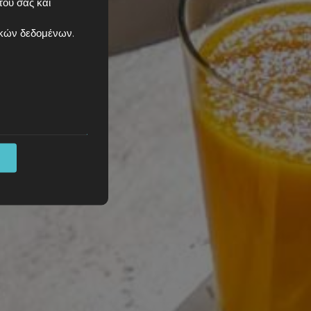
του σας και
κών δεδομένων
.