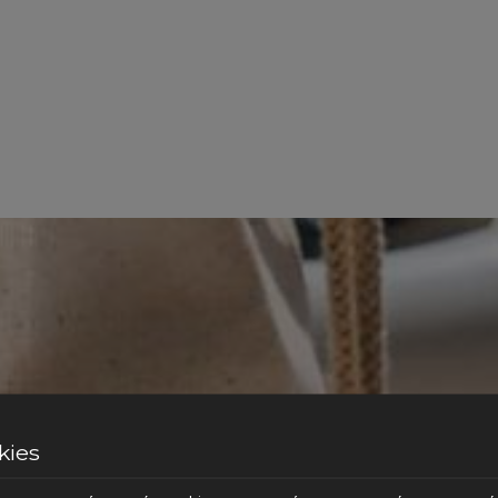
κά στατιστικά δεδομένα (πρόγραμμα περιήγησης, γεωγραφικ
ηση των αναγκών των πελατών μας.
να λαμβάνουν την άδεια των γονέων τους πριν υποβάλλουν 
.
Κάντε κράτηση
kies