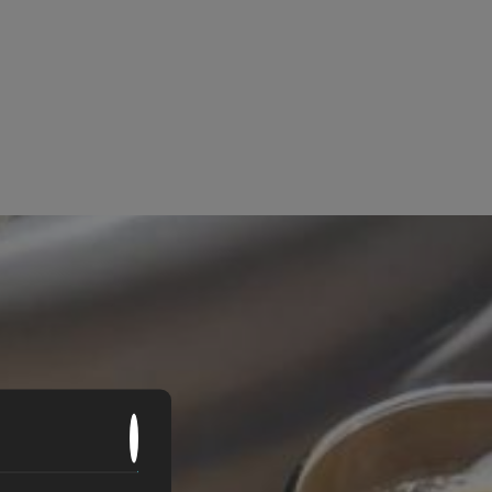
ή τοποθεσία κ.λπ.) προκειμένου να βελτιώνει
προσωπικά τους στοιχεία στο website.