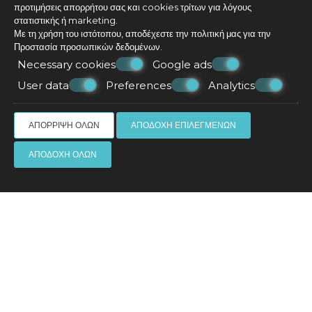
προτιμήσεις απορρήτου σας και cookies τρίτων για λόγους
στατιστικής ή marketing.
Με τη χρήση του ιστότοπου, αποδέχεστε την πολιτική μας για την
Προστασία προσωπικών δεδομένων
.
Necessary cookies
Google ads
User data
Preferences
Analytics
ΑΠΌΡΡΙΨΗ ΌΛΩΝ
ΑΠΟΔΟΧΉ ΕΠΙΛΕΓΜΈΝΩΝ
ΑΠΟΔΟΧΉ ΌΛΩΝ
Suite with outdoor hot tub
35 m²
3 άτομα
1 διπλό κρεβάτι & 1 καναπές κρεβάτι
ΠΕΡΙΣΣΌΤΕΡΑ
ΚΆΝΤΕ ΚΡΆΤΗΣΗ