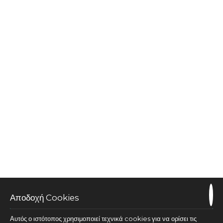
ΠΕΡΙΣΣΌΤΕΡΑ
ΚΆΝΤΕ ΚΡΆΤΗΣΗ
Suite private hot tub sea view
35 m²
3 άτομα
1 διπλό κρεβάτι & 1 καναπές κρεβάτι
Αποδοχή Cookies
ΠΕΡΙΣΣΌΤΕΡΑ
ΚΆΝΤΕ ΚΡΆΤΗΣΗ
Αυτός ο ιστότοπος χρησιμοποιεί τεχνικά cookies για να ορίσει τις