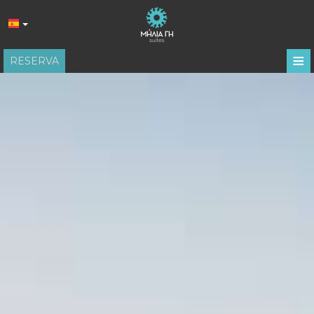
≡
RESERVA
HOGAR
UBICACIÓN
HABITACIÓN
COMODIDADES
GALERÍA DE FOTOS
RESEÑAS