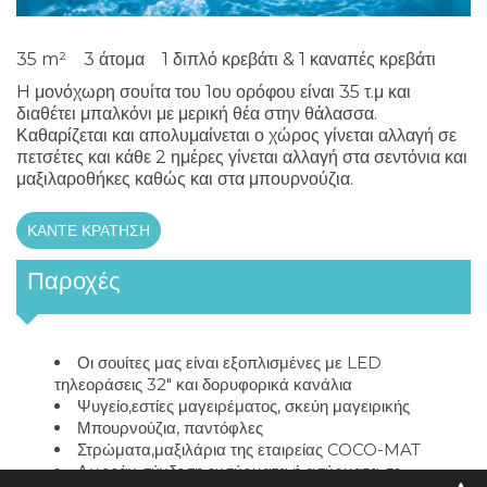
35 m²
3 άτομα
1 διπλό κρεβάτι & 1 καναπές κρεβάτι
H μονόχωρη σουίτα του 1ου ορόφου είναι 35 τ.μ και
διαθέτει μπαλκόνι με μερική θέα στην θάλασσα.
Καθαρίζεται και απολυμαίνεται ο χώρος γίνεται αλλαγή σε
πετσέτες και κάθε 2 ημέρες γίνεται αλλαγή στα σεντόνια και
μαξιλαροθήκες καθώς και στα μπουρνούζια.
ΚΆΝΤΕ ΚΡΆΤΗΣΗ
Παροχές
Οι σουίτες μας είναι εξοπλισμένες με LED
τηλεοράσεις 32″ και δορυφορικά κανάλια
Ψυγείο,εστίες μαγειρέματος, σκεύη μαγειρικής
Μπουρνούζια, παντόφλες
Στρώματα,μαξιλάρια της εταιρείας COCO-MAT
Δωρεάν σύνδεση ενσύρματα ή ασύρματα σε