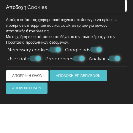
δίκτυο Wi-Fi
Αποδοχή Cookies
Βραστήρα, εσπρεσσιέρα , τοστιέρα , καφετιέρα
Ολοκληρωμένο σετ μπάνιου από την εταιρεία
<OLIVE> (σαμπουάν , αφρόλουτρο, μαλακτικό ,
Αυτός ο ιστότοπος χρησιμοποιεί τεχνικά cookies για να ορίσει τις
σαπούνι)
προτιμήσεις απορρήτου σας και cookies τρίτων για λόγους
στατιστικής ή marketing.
Πιστολάκι μαλλιών, χρηματοκιβώτιο
Με τη χρήση του ιστότοπου, αποδέχεστε την πολιτική μας για την
Καθαριότητα
Προστασία προσωπικών δεδομένων
.
Necessary cookies
Google ads
ΖΉΤΗΣΗ
User data
Preferences
Analytics
ΑΠΌΡΡΙΨΗ ΌΛΩΝ
ΑΠΟΔΟΧΉ ΕΠΙΛΕΓΜΈΝΩΝ
ΑΠΟΔΟΧΉ ΌΛΩΝ
Κάντε κράτηση
Εντυπώσεις