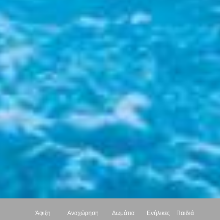
Άφιξη
Αναχώρηση
Δωμάτια
Ενήλικες
Παιδιά