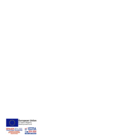
Suite private hot tub sea view
35 m²
3 Personen
1 Doppelbett und 1 Schlafsofa
MEHR LESEN
ONLINE BUCHUNG
Suite with outdoor hot tub